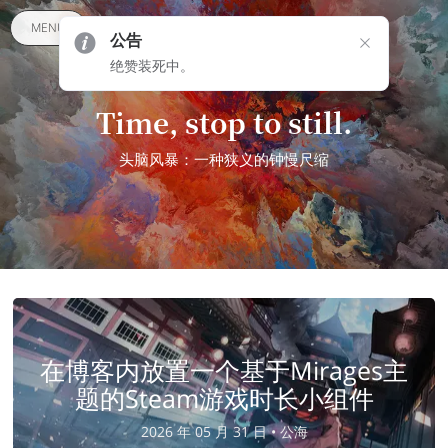
MENU
公告
绝赞装死中。
Time, stop to still.
头脑风暴：一种狭义的钟慢尺缩
在博客内放置一个基于Mirages主
题的Steam游戏时长小组件
2026 年 05 月 31 日 •
公海