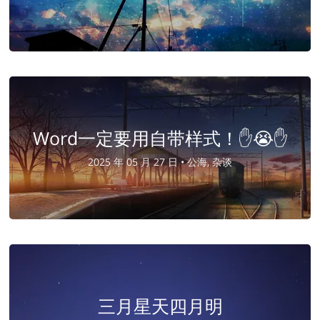
Word一定要用自带样式！✋😭✋
2025 年 05 月 27 日 •
公海, 杂谈
三月星天四月明