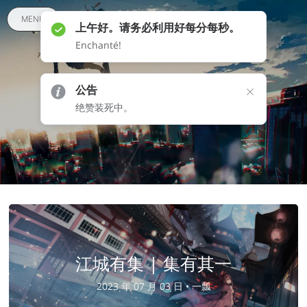
MENU
上午好。请务必利用好每分每秒。
Enchanté!
一瓢
公告
绝赞装死中。
弱水三千，只取一瓢
江城有集 | 集有其一
2023 年 07 月 03 日 •
一瓢