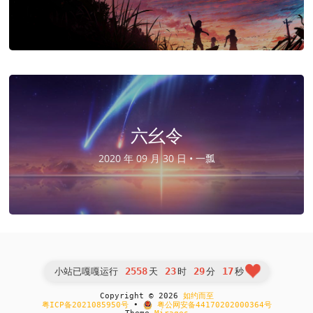
六幺令
2020 年 09 月 30 日 •
一瓢
2558
23
29
17
小站已嘎嘎运行
天
时
分
秒
Copyright © 2026
如约而至
粤ICP备2021085950号
•
粤公网安备44170202000364号