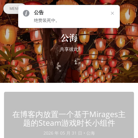
MENU
公告
绝赞装死中。
公海
共享彼此
在博客内放置一个基于Mirages主
题的Steam游戏时长小组件
2026 年 05 月 31 日 •
公海