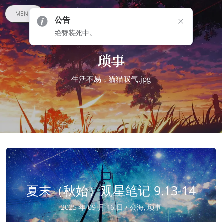
MENU
公告
绝赞装死中。
琐事
生活不易，猫猫叹气.jpg
夏末（秋始）观星笔记 9.13-14
2025 年 09 月 16 日 •
公海, 琐事