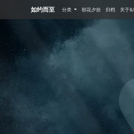
如约而至
分类
朝花夕拾
归档
关于&