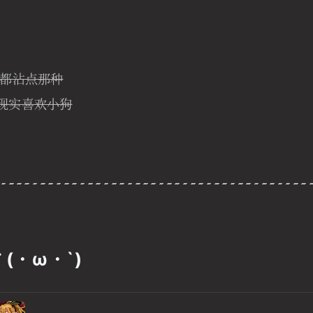
都沾点那种
现实喜欢小狗
(・ω・`)