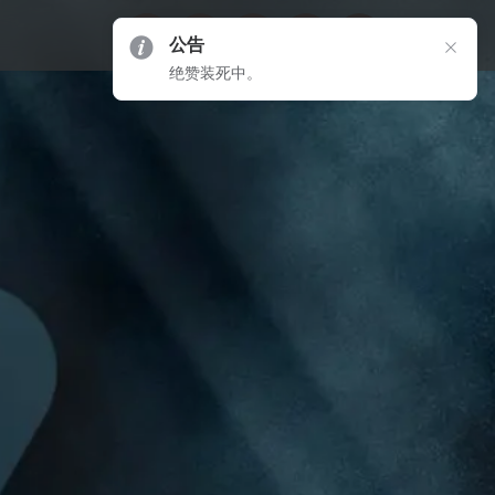
公告
绝赞装死中。