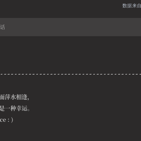
数据来
话
面萍水相逢，
是一种幸运。
 : )