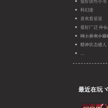
爱好读些小书
科幻迷
喜欢看星星
爱好广泛
什么
网上喜欢小猫
精神状态感人
...
最近在玩ヾ 