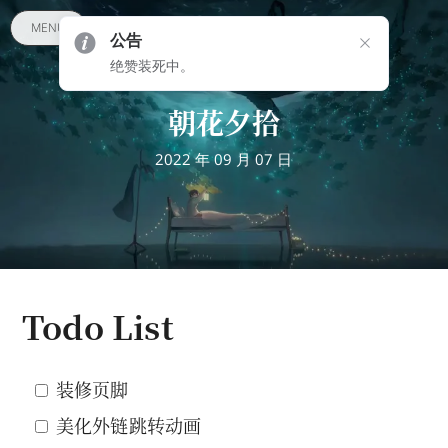
MENU
公告
绝赞装死中。
朝花夕拾
2022 年 09 月 07 日
Todo List
装修页脚
美化外链跳转动画