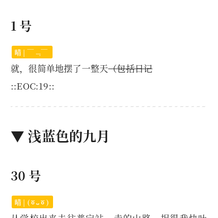
1 号
晴 | ￣﹃￣
就，很简单地摆了一整天
（包括日记
::EOC:19::
▼ 浅蓝色的九月
30 号
晴 | (ㆆᴗㆆ)