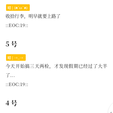
晴 | (ฅ´ω`ฅ)
收拾行李，明早就要上路了
::EOC:19::
5 号
晴 | →_→
今天开始搞三天两检，才发现假期已经过了大半
了...
::EOC:19::
4 号