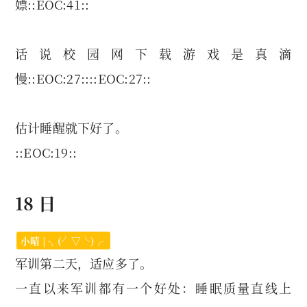
嫖::EOC:41::
话说校园网下载游戏是真滴
慢::EOC:27::::EOC:27::
估计睡醒就下好了。
::EOC:19::
18 日
小晴 | ╮(╯▽╰)╭
军训第二天，适应多了。
一直以来军训都有一个好处：睡眠质量直线上