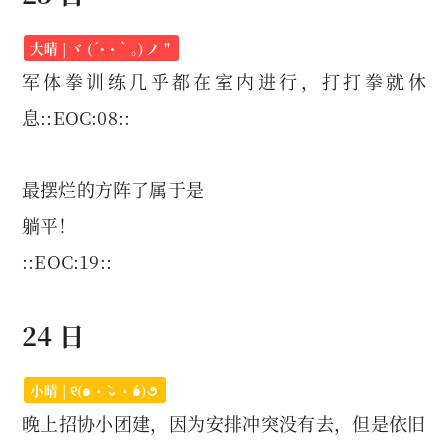
大晴 | ヾ (´･ ･｀｡) ノ "
军体拳训练几乎都在室内进行，打打拳就休
息::EOC:08::
最摆烂的方阵了属于是
躺平！
::EOC:19::
24 日
小晴 | ୧(๑・̀⌄・́๑)૭
晚上招协小团建，因为安排冲突没有去，但是依旧