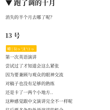
▼ 跑了调的十月
消失的半个月去哪了呢？
13 号
晴 | Σ(っ °Д °;) っ
第一次英语演讲
尝试过了才知道会这么紧张
因为要兼顾与观众的眼神交流
对稿子也没有足够的熟练
还是卡了一两个小地方..
这种感觉跟中文演讲完全不一样呢
往后要多争取外语演讲的机会