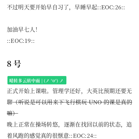
不过明天要开始早自习了，早睡早起::EOC:26::
加油早七人！
::EOC:19::
8 号
晴转多云转中雨 | (ノ °ο°) ノ
正式开始上课啦。管理学还好，大英比预期还要无
聊
（听说是可以用来下飞行棋玩 UNO 的课是真的
嘛）
晚上正常在操场转悠，逐渐在找回以前的状态，追
着风跑的感觉真的很惬意::EOC:24::