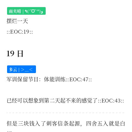
雨夹晴 | ٩(ˊᗜˋ*)و
摆烂一天
::EOC:19::
19 日
多云 | ＞﹏＜
军训保留节目：体能训练::EOC:47::
已经可以想象到第二天起不来的感觉了::EOC:43::
但是三块钱入了刺客信条起源，四舍五入就是白