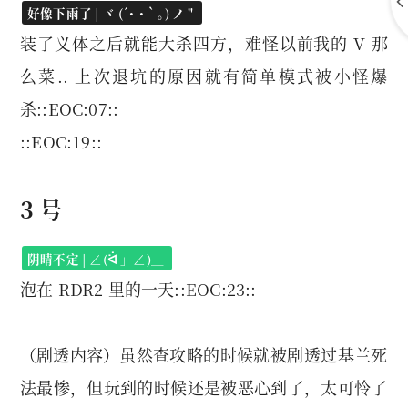
好像下雨了 | ヾ (´･ ･｀｡) ノ "
装了义体之后就能大杀四方，难怪以前我的 V 那
么菜.. 上次退坑的原因就有简单模式被小怪爆
杀::EOC:07::
::EOC:19::
3 号
阴晴不定 | ∠(ᐛ 」∠)＿
泡在 RDR2 里的一天::EOC:23::
（剧透内容）
虽然查攻略的时候就被剧透过基兰死
法最惨，但玩到的时候还是被恶心到了，太可怜了