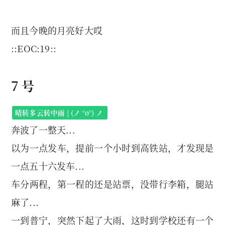
而且今晚的月亮好大哎
::EOC:19::
7 号
晴转多云转中雨 | (ノ °ο°) ノ
奔波了一整天...
以为一点发车，提前一个小时到高铁站，才发现是
一点五十六发车...
车分两程，第一程的还是站票，没带行李箱，腿站
麻了...
一到普宁，突然下起了大雨，这时到学校还有一个