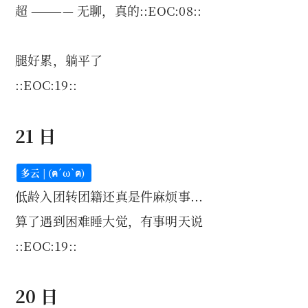
超 ———— 无聊，真的::EOC:08::
腿好累，躺平了
::EOC:19::
21 日
多云 | (ฅ´ω`ฅ)
低龄入团转团籍还真是件麻烦事...
算了遇到困难睡大觉，有事明天说
::EOC:19::
20 日