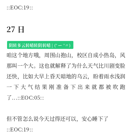
::EOC:19::
27 日
阴转多云转晴转阴转晴 | (° ー °〃)
咱这个地方哦，周围山抱山，校区自成小热岛，风
那叫一个大。这也就解释了为什么天气比川剧变脸
还快，比如大早上昏天暗地的乌云，盼着雨水浅润
一下大气结果刚准备下出来就都被吹跑
了...::EOC:05::
但不管怎么说今天过得还可以，安心睡下了
::EOC:19::