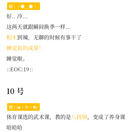
晴 | ⌇●﹏●⌇
好.. 冷...
这两天就跟瞬间换季一样...
积木
到辣，无聊的时候有事干了
睡觉前的成果！
睡觉啦。
::EOC:19::
10 号
晴 | (๑・̀ㅁ・́ฅ)
体育课选的武术课，教的是
八段锦
，变成了养身课
哈哈哈