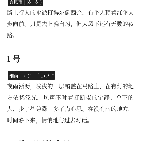
台风雨 | (ó﹏ò｡)
路上行人的伞被打得东倒西歪，有个人顶着红伞大
步向前。只是去上晚自习，但大风下还有无数的夜
路。
1 号
细雨 | ヾ (´･ ･｀｡) ノ "
夜雨淅沥，浅浅的一层覆盖在马路上，在有灯的地
方依稀泛光。风声不时着打断夜的宁静。伞下的
人，少了些急躁，多了点心思。在没有雨的地方，
时间静下来，悄悄地与过去对话。