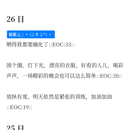
26 日
棉絮云 | ヾ (≧∇≦*) ゝ
晒得我都要融化了::EOC:33::
围个圈，打下光，漂亮的衣服，好看的人儿，喝彩
声声，一场精彩的晚会也可以这么简单::EOC:20::
放纵有度，明天依然是紧张的训练，加油加油
::EOC:19::
25 日