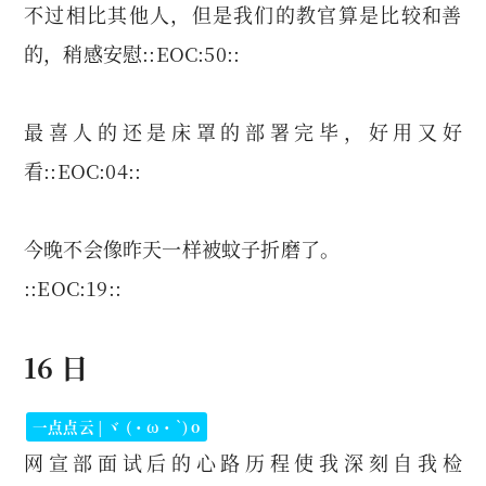
不过相比其他人，但是我们的教官算是比较
和善
的，稍感安慰::EOC:50::
最喜人的还是床罩的部署完毕，好用又好
看::EOC:04::
今晚不会像昨天一样被蚊子折磨了。
::EOC:19::
16 日
一点点云 | ヾ (・ω・`) o
网宣部面试后的心路历程使我深刻自我检