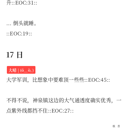
升::EOC:31::
... 倒头就睡。
::EOC:19::
17 日
大晴 | (ó﹏ò｡)
大学军训，比想象中要难顶一些些::EOC:45::
不得不说，神泉镇这边的大气通透度确实优秀，一
点紫外线都挡不住::EOC:27::
核善