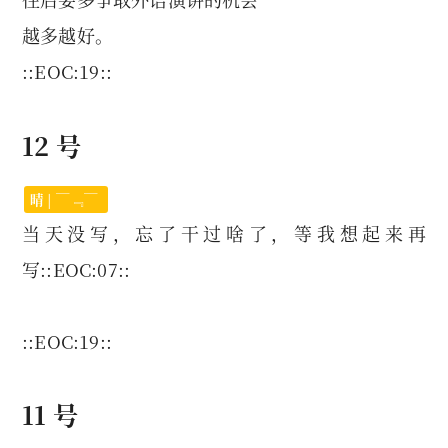
越多越好。
::EOC:19::
12 号
晴 | ￣﹃￣
当天没写，忘了干过啥了，等我想起来再
写::EOC:07::
::EOC:19::
11 号