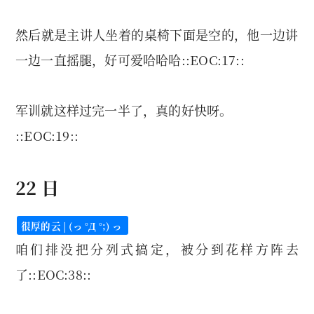
然后就是主讲人坐着的桌椅下面是空的，他一边讲
一边一直摇腿，好可爱哈哈哈::EOC:17::
军训就这样过完一半了，真的好快呀。
::EOC:19::
22 日
很厚的云 | (っ °Д °;) っ
咱们排没把分列式搞定，被分到花样方阵去
了::EOC:38::