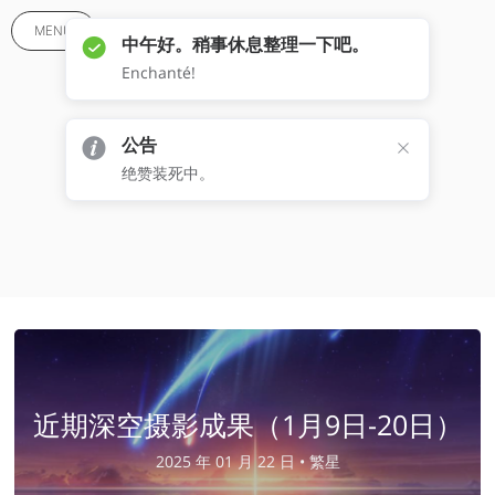
MENU
中午好。稍事休息整理一下吧。
Enchanté!
那些第一次
公告
绝赞装死中。
近期深空摄影成果（1月9日-20日）
2025 年 01 月 22 日 •
繁星