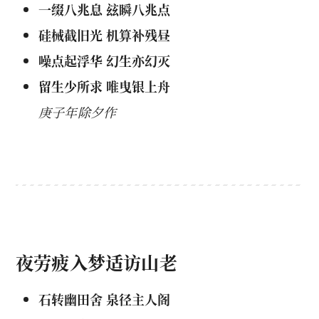
一缀八兆息 玆瞬八兆点
硅械截旧光 机算补残昼
噪点起浮华 幻生亦幻灭
留生少所求 唯曳银上舟
庚子年除夕作
夜劳疲入梦适访山老
石转幽田舍 泉径主人阁