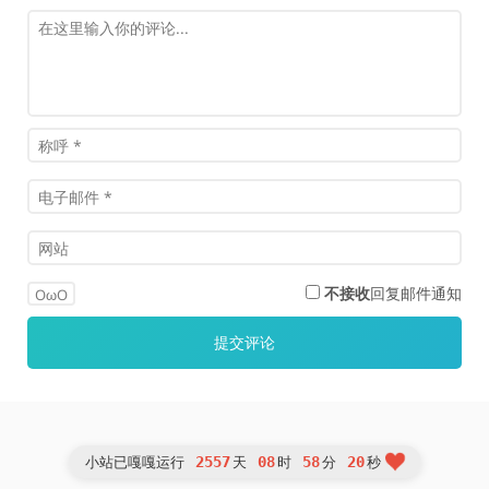
不接收
回复邮件通知
OωO
2557
08
58
21
小站已嘎嘎运行
天
时
分
秒