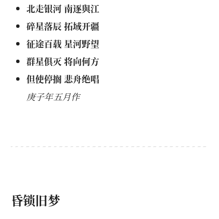
北走银河 南逐與江
碎星落辰 拓域开疆
征途百载 星河野望
群星俱灭 将向何方
但使停搁 悲舟绝唱
庚子年五月作
昏锁旧梦