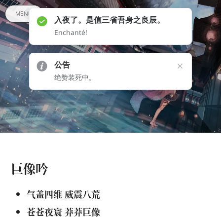
MENU
入夜了。是值三省吾身之良辰。
Enchanté!
江城有集 | 集有其一
公告
绝赞装死中。
2023 年 07 月 03 日 •
一瓢
巨像吟
气盖四维 威震八荒
苍苍夜寰 莽莽巨像