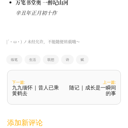
万笔书堂奥 一醉圮山河
辛丑年正月初十作
|´・ω・) ノ未经允许，不能随便转载哦～
练笔
生活
联想
诗
赋
下一篇:
上一篇:
九九缅怀 | 昔人已乘
随记 | 成长是一瞬间
黄鹤去
的事
添加新评论