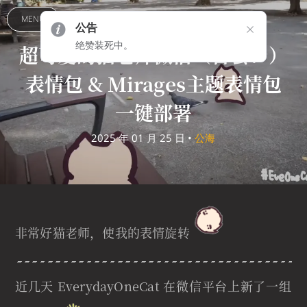
MENU
公告
绝赞装死中。
超可爱的猫老师微信（首套！）
表情包 & Mirages主题表情包
一键部署
2025 年 01 月 25 日 •
公海
非常好猫老师，使我的表情旋转
近几天 EverydayOneCat 在微信平台上新了一组