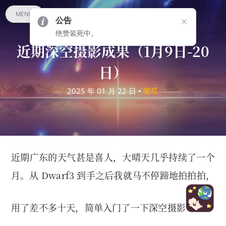
MENU
公告
绝赞装死中。
近期深空摄影成果（1月9日-20
日）
2025 年 01 月 22 日 •
繁星
近期广东的天气甚是喜人，大晴天几乎持续了一个
月。从 Dwarf3 到手之后我就马不停蹄地拍拍拍，
用了差不多十天，简单入门了一下深空摄影