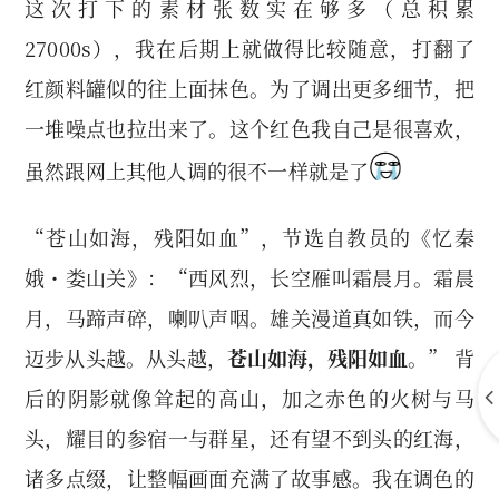
这次打下的素材张数实在够多（总积累
27000s），我在后期上就做得比较随意，打翻了
红颜料罐似的往上面抹色。为了调出更多细节，把
一堆噪点也拉出来了。这个红色我自己是很喜欢，
虽然跟网上其他人调的很不一样就是了
“苍山如海，残阳如血”，节选自教员的《忆秦
娥・娄山关》：“西风烈，长空雁叫霜晨月。霜晨
月，马蹄声碎，喇叭声咽。雄关漫道真如铁，而今
迈步从头越。从头越，
苍山如海，残阳如血
。” 背
后的阴影就像耸起的高山，加之赤色的火树与马
头，耀目的参宿一与群星，还有望不到头的红海，
诸多点缀，让整幅画面充满了故事感。我在调色的