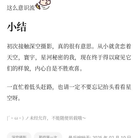
这么意识流
小结
初次接触深空摄影，真的很有意思。从小就贪恋着
天空，寰宇，星河秘密的我，现在终于得以窥见它
们的样貌，内心自是不胜欢喜。
一直忙着低头赶路，也请一定不要忘记抬头看看星
空呀。
|´・ω・) ノ未经允许，不能随便转载哦～
深空摄影
那些第一次
最后编辑于: 2025 年 02 月 10 日