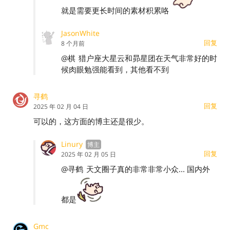
就是需要更长时间的素材积累咯
JasonWhite
回复
8 个月前
@棋
猎户座大星云和昴星团在天气非常好的时
候肉眼勉强能看到，其他看不到
寻鹤
回复
2025 年 02 月 04 日
可以的，这方面的博主还是很少。
Linury
回复
2025 年 02 月 05 日
@寻鹤
天文圈子真的非常非常小众... 国内外
都是
Gmc