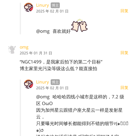
Linury
回复
2025 年 02 月 01 日
@omg
喜欢就好
omg
回复
2025 年 01 月 31 日
“NGC1499，是我家后拍下的第二个目标”
博主家里光污染等级这么低？能直接拍
Linury
回复
2025 年 02 月 01 日
@omg
哈哈哈四线小城市是这样的，7.2 级
区 OωO
因为加州星云跟猎户座大星云一样是发射星
云，
只要曝光时间够长都能得到不错的细节୧(๑・̀⌄・́
๑)૭