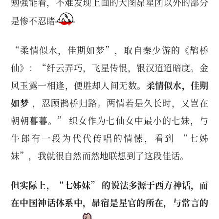
勉强能看，不难发现上面的大图昴星团以外的部分
是惨不忍睹
“柔情似水，佳期如梦”，取自秦少游的《鹊桥
仙》：“纤云弄巧，飞星传恨，银汉迢迢暗度。金
风玉露一相逢，便胜却人间无数。
柔情似水，佳期
如梦
，忍顾鹊桥归路。两情若是久长时，又岂在
朝朝暮暮。” 织女作为七仙女中最小的七妹，与
牛郎有一段为代代传唱的情愫，看到 “七姊
妹”，我就很自然而然地联想到了这段佳话。
但实际上，“七姊妹” 的说法多源于西方神话，而
在中国神话体系中，昴宿是星官的所在，与常言的